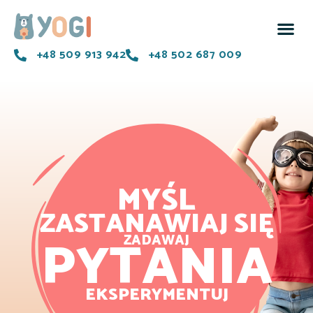
+48 509 913 942
+48 502 687 009
MYŚL
ZASTANAWIAJ SIĘ
PYTANIA
ZADAWAJ
EKSPERYMENTUJ